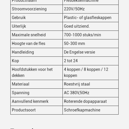
Productnaam
Flesdekselmachine
Stroomvoorziening
220V/50Hz
Gebruik
Plastic- of glasfleskappen
Uiterlijk
Goed uitziend.
Maximale snelheid
700-1000 stuks/min
Hoogte van de fles
50-300 mm
Handleiding
De Engelse versie
Kop
2 tot 24
Hoofdstukken voor het
4 koppen / 8 koppen / 12
dekken
koppen
Materiaal
Roestvrij staal
Spanning
AC 380V,50Hz
Aanvullend kenmerk
Roterende dopapparaat
Productsoort
Schroefkapmachine