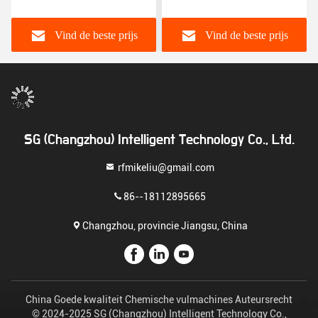
flesdopmachine semi-
Hoofd AC 380V Spanning
automatisch 2~24 hoofd
50Hz Semi Automatic
Engelse versie
Engelse versie
Vind de beste prijs
Vind de beste prijs
SG (Changzhou) Intelligent Technology Co., Ltd.
rfmikeliu@gmail.com
86--18112895665
Changzhou, provincie Jiangsu, China
China Goede kwaliteit Chemische vulmachines Auteursrecht
© 2024-2025 SG (Changzhou) Intelligent Technology Co.,