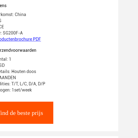
ens
rkomst: China
G
 CE
: SG200F-A
oductenbrochure PDF
verzendvoorwaarden
tal: 1
USD
tails: Houten doos
 MAANDEN
ties: T/T, L/C, D/A, D/P
mogen: 1set/week
ind de beste prijs