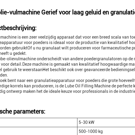
lie-vulmachine Gerief voor laag geluid en granulat
tbeschrijving:
lmachine is een zeer veelzijdig apparaat dat voor een breed scala van 
eapparatuur voor poeders is ideaal voor de productie van kwalitatief ho
rden gebruiktOf u nu granulaat wilt produceren voor farmaceutische p
eeft u gedekt.
be-olievulmachine onderscheidt van andere poedergranulatoren op de ma
voor detail.Deze machine is gemaakt van kwalitatief hoogwaardige mat
el gebruik te weerstaanHet beschikt ook over geavanceerde bedieningse
den.
zoek bent naar een granulatieapparatuur voor poeders die grote hoeveel
ige korrels kan produceren, is de Lube Oil Filling Machine de perfecte
jdig ontwerp maken het de ideale keuze voor professionals in de industri
sche parameters:
5-30 kW
500-1000 kg