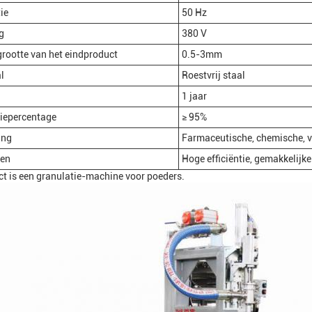
ie
50 Hz
g
380 V
grootte van het eindproduct
0.5-3mm
l
Roestvrij staal
1 jaar
iepercentage
≥ 95%
ing
Farmaceutische, chemische, v
en
Hoge efficiëntie, gemakkelijk
ct is een granulatie-machine voor poeders.