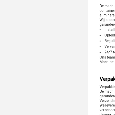
De machin
container
eliminere
Wij biede
garander
Instal
Opleid
Reguli
Vervan
24/7 t
Ons team 
Machine.N
Verpak
Verpakki
De machin
garander
Verzendi
We levere
verzonden
de voortg