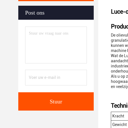
Luce-o
Post ons
Produc
De olievu
granulati
kunnen wo
machine h
Wat de Lu
aandacht 
industrie
onderhou
Als u op 
hoogwaard
en veelzi
Stuur
Techni
Kracht
Gewicht