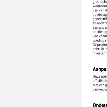
grootscha
waardoor 
Een van d
poederagg
geneesmid
en ander
Een ander
poeder sp
van voedi
voedings
De produc
gebruik i
investeri
Aanpas
Onze poe
efficiënt
Met een g
gemoedsr
Onders