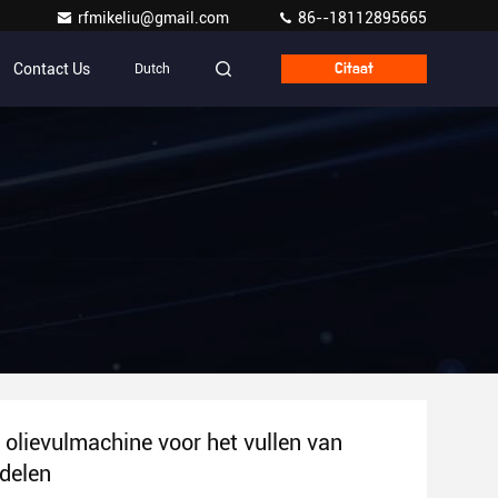
rfmikeliu@gmail.com
86--18112895665
Contact Us
Dutch
Citaat
e olievulmachine voor het vullen van
delen