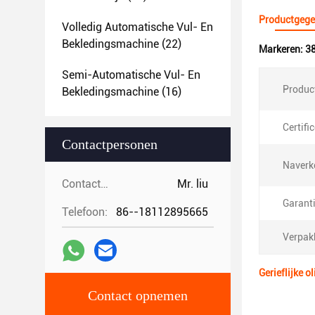
Productgege
Volledig Automatische Vul- En
Bekledingsmachine
(22)
Markeren:
38
Semi-Automatische Vul- En
Produc
Bekledingsmachine
(16)
Certifi
Contactpersonen
Naverk
Contactpersonen:
Mr. liu
Garanti
Telefoon:
86--18112895665
Verpak
Gerieflijke 
Contact opnemen