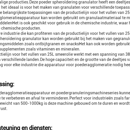
lige producties.Deze poeder spheroïdering granulator heeft een deeltje
het ideaal is voor het maken van granulaten voor verschillende toepass
e belangrijkste toepassingen van de productielijn voor het vullen van 25
lomeratieapparatuur kan worden gebruikt om granulaatmateriaal te mak
delenHet is ook geschikt voor gebruik in de chemische industrie, waar 
e chemische producten.
e industrie die kan profiteren van de productielijn voor het vullen van 
heroïdering granulator kan worden gebruikt bij het maken van gegranule
ngsmiddelen zoals ontbijtgranen en snacksHet kan ook worden gebruik
supplementen zoals vitaminen en mineralen.
tielijn voor het vullen van 25L smeerolie werkt met een spanning van 380
n verschillende landen.De hoge capaciteit en de grootte van de deeltjes
ng voor elke industrie die apparatuur voor poederagglomeratie nodig hee
sing:
deragglomeratieapparatuur en poedergranuleringsmachineseries kunnen
ie te verbeteren en afval te verminderen.Perfect voor industrieën zoals f
ewicht van 500-1000kg is deze machine gebouwd om te duren en wordt g
ust.
teuning en diensten: