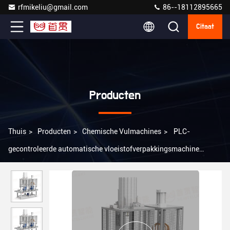
rfmikeliu@gmail.com
86--18112895665
Citaat
Producten
Thuis
>
Producten
>
Chemische Vulmachines
>
PLC-
gecontroleerde automatische vloeistofverpakkingsmachine
automatische vulmachine voor vloeistof 5L vat