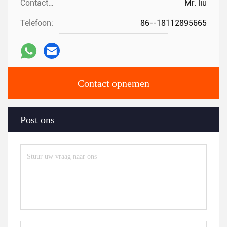
Contactpersonen:
Mr. liu
Telefoon:
86--18112895665
Contact opnemen
Post ons