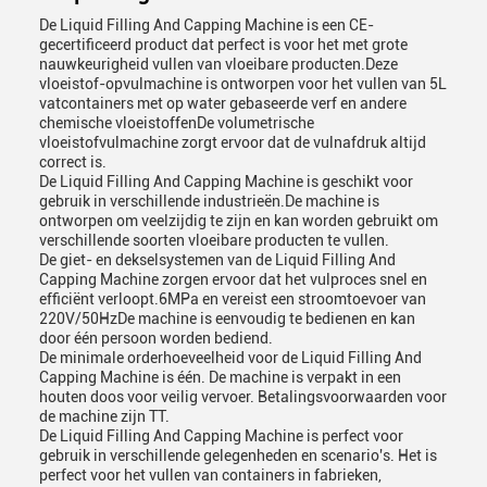
De Liquid Filling And Capping Machine is een CE-
gecertificeerd product dat perfect is voor het met grote
nauwkeurigheid vullen van vloeibare producten.Deze
vloeistof-opvulmachine is ontworpen voor het vullen van 5L
vatcontainers met op water gebaseerde verf en andere
chemische vloeistoffenDe volumetrische
vloeistofvulmachine zorgt ervoor dat de vulnafdruk altijd
correct is.
De Liquid Filling And Capping Machine is geschikt voor
gebruik in verschillende industrieën.De machine is
ontworpen om veelzijdig te zijn en kan worden gebruikt om
verschillende soorten vloeibare producten te vullen.
De giet- en dekselsystemen van de Liquid Filling And
Capping Machine zorgen ervoor dat het vulproces snel en
efficiënt verloopt.6MPa en vereist een stroomtoevoer van
220V/50HzDe machine is eenvoudig te bedienen en kan
door één persoon worden bediend.
De minimale orderhoeveelheid voor de Liquid Filling And
Capping Machine is één. De machine is verpakt in een
houten doos voor veilig vervoer. Betalingsvoorwaarden voor
de machine zijn TT.
De Liquid Filling And Capping Machine is perfect voor
gebruik in verschillende gelegenheden en scenario's. Het is
perfect voor het vullen van containers in fabrieken,