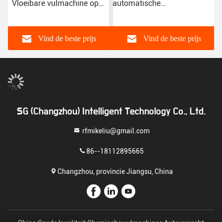
Vloeibare vulmachine op
automatische
basis van water Verf
vloeistofverpakkingsmachine
vulmachine serie voor 5L
automatische vulmachine
vat vloeibare producten
voor vloeistof 5L vat
Vind de beste prijs
Vind de beste prijs
SG (Changzhou) Intelligent Technology Co., Ltd.
rfmikeliu@gmail.com
86--18112895665
Changzhou, provincie Jiangsu, China