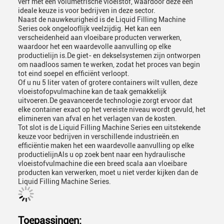
verf met een volumetrische vloeistof, waardoor deze een
ideale keuze is voor bedrijven in deze sector.
Naast de nauwkeurigheid is de Liquid Filling Machine
Series ook ongelooflijk veelzijdig. Het kan een
verscheidenheid aan vloeibare producten verwerken,
waardoor het een waardevolle aanvulling op elke
productielijn is.De giet- en dekselsystemen zijn ontworpen
om naadloos samen te werken, zodat het proces van begin
tot eind soepel en efficiënt verloopt.
Of u nu 5 liter vaten of grotere containers wilt vullen, deze
vloeistofopvulmachine kan de taak gemakkelijk
uitvoeren.De geavanceerde technologie zorgt ervoor dat
elke container exact op het vereiste niveau wordt gevuld, het
elimineren van afval en het verlagen van de kosten.
Tot slot is de Liquid Filling Machine Series een uitstekende
keuze voor bedrijven in verschillende industrieën.en
efficiëntie maken het een waardevolle aanvulling op elke
productielijnAls u op zoek bent naar een hydraulische
vloeistofvulmachine die een breed scala aan vloeibare
producten kan verwerken, moet u niet verder kijken dan de
Liquid Filling Machine Series.
Toepassingen: